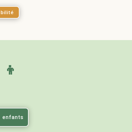
bilité
‍👦
s enfants