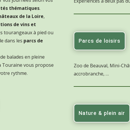
Expériences à deux pas du
ités thématiques
.
hâteaux de la Loire
,
tions de vins et
es tourangeaux à pied ou
le dans les
parcs de
Parcs de loisirs
 de balades en pleine
la Touraine vous propose
Zoo de Beauval, Mini-Châ
votre rythme.
accrobranche, …
Nature & plein air